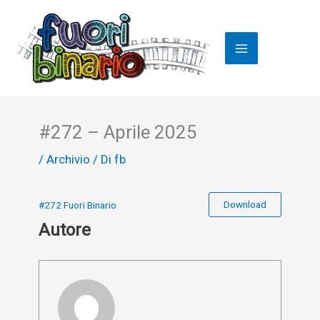
Vai
al
contenuto
#272 – Aprile 2025
/
Archivio
/ Di
fb
Download
#272 Fuori Binario
Autore