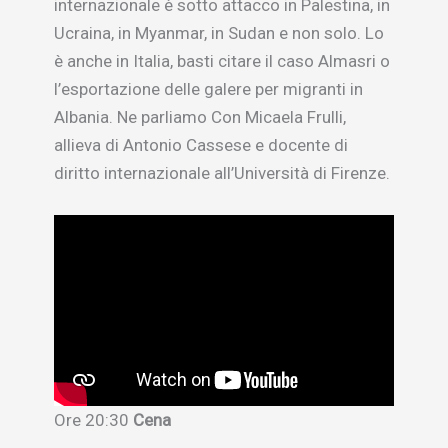
internazionale è sotto attacco in Palestina, in
Ucraina, in Myanmar, in Sudan e non solo. Lo
è anche in Italia, basti citare il caso Almasri o
l’esportazione delle galere per migranti in
Albania. Ne parliamo Con Micaela Frulli,
allieva di Antonio Cassese e docente di
diritto internazionale all’Università di Firenze.
Ore 20:30
Cena