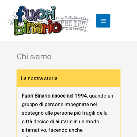
Vai
al
contenuto
Chi siamo
La nostra storia
Fuori Binario nasce nel 1994
, quando un
gruppo di persone impegnate nel
sostegno alle persone più fragili della
città decise di aiutarle in un modo
alternativo, facendo anche