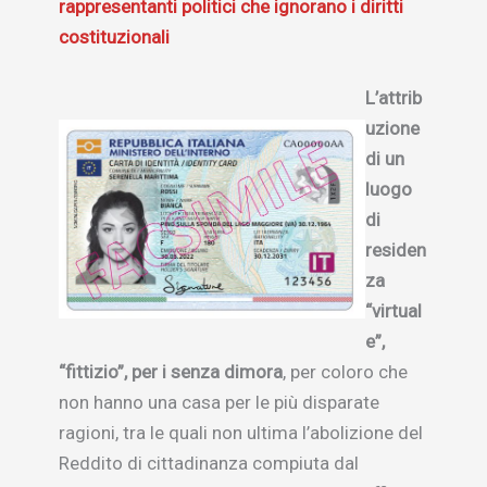
rappresentanti politici che ignorano i diritti
costituzionali
L’attrib
uzione
di un
luogo
di
residen
za
“virtual
e”,
“fittizio”, per i senza dimora
, per coloro che
non hanno una casa per le più disparate
ragioni, tra le quali non ultima l’abolizione del
Reddito di cittadinanza compiuta dal