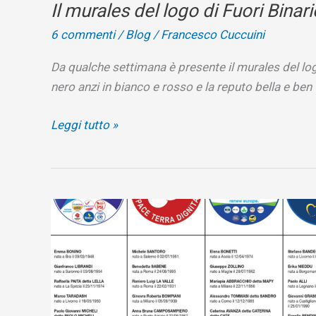
Il murales del logo di Fuori Binari
6 commenti
/
Blog
/
Francesco Cuccuini
Da qualche settimana è presente il murales del logo
nero anzi in bianco e rosso e la reputo bella e ben 
Il
Leggi tutto »
murales
del
logo
di
Fuori
Binario