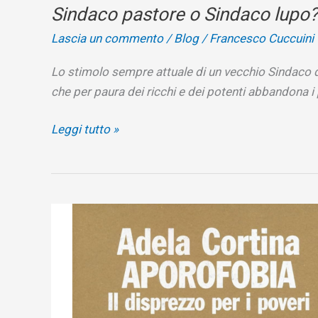
Sindaco pastore o Sindaco lupo?
Lascia un commento
/
Blog
/
Francesco Cuccuini
Lo stimolo sempre attuale di un vecchio Sindaco d
che per paura dei ricchi e dei potenti abbandona i
Sindaco
Leggi tutto »
pastore
o
Sindaco
lupo?