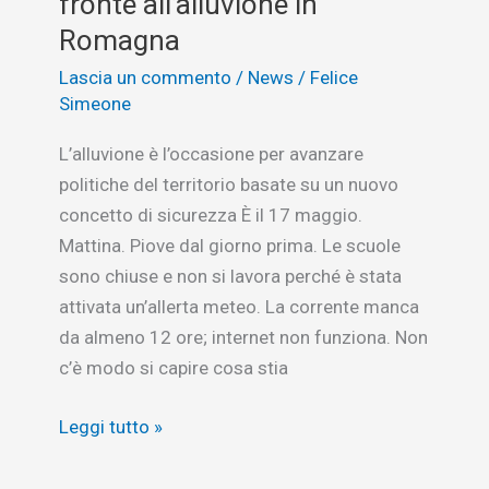
fronte all’alluvione in
Romagna
Lascia un commento
/
News
/
Felice
Simeone
L’alluvione è l’occasione per avanzare
politiche del territorio basate su un nuovo
concetto di sicurezza È il 17 maggio.
Mattina. Piove dal giorno prima. Le scuole
sono chiuse e non si lavora perché è stata
attivata un’allerta meteo. La corrente manca
da almeno 12 ore; internet non funziona. Non
c’è modo si capire cosa stia
L’ingiustificabile
Leggi tutto »
stupore
di