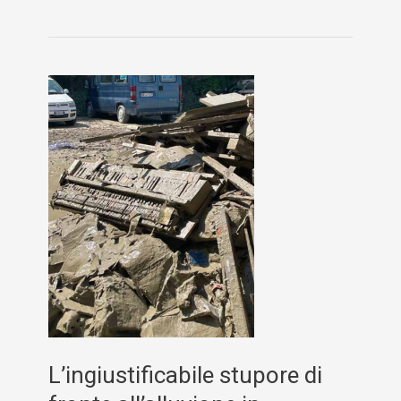
Sindaco
che
combatte
la
povertà
L’ingiustificabile stupore di