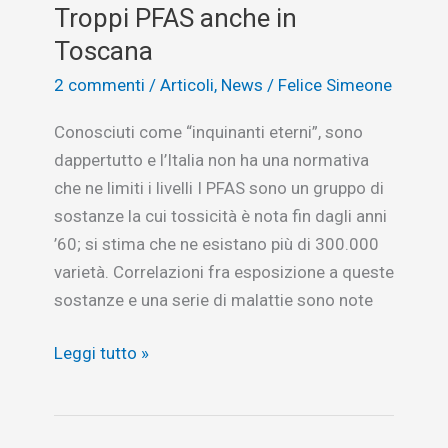
Troppi PFAS anche in
Toscana
2 commenti
/
Articoli
,
News
/
Felice Simeone
Conosciuti come “inquinanti eterni”, sono
dappertutto e l’Italia non ha una normativa
che ne limiti i livelli I PFAS sono un gruppo di
sostanze la cui tossicità è nota fin dagli anni
’60; si stima che ne esistano più di 300.000
varietà. Correlazioni fra esposizione a queste
sostanze e una serie di malattie sono note
Troppi
Leggi tutto »
PFAS
anche
in