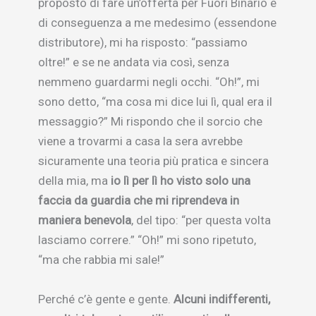
proposto di fare un’offerta per Fuori Binario e
di conseguenza a me medesimo (essendone
distributore), mi ha risposto: “passiamo
oltre!” e se ne andata via così, senza
nemmeno guardarmi negli occhi. “Oh!”, mi
sono detto, “ma cosa mi dice lui lì, qual era il
messaggio?” Mi rispondo che il sorcio che
viene a trovarmi a casa la sera avrebbe
sicuramente una teoria più pratica e sincera
della mia, ma
io lì per lì ho visto solo una
faccia da guardia che mi riprendeva in
maniera benevola
, del tipo: “per questa volta
lasciamo correre.” “Oh!” mi sono ripetuto,
“ma che rabbia mi sale!”
Perché c’è gente e gente.
Alcuni indifferenti,