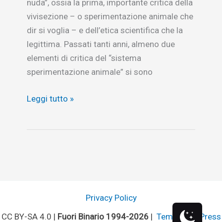
nuda”, ossia la prima, importante critica della
vivisezione – o sperimentazione animale che
dir si voglia – e dell’etica scientifica che la
legittima. Passati tanti anni, almeno due
elementi di critica del “sistema
sperimentazione animale” si sono
Sperimentazione
Leggi tutto »
animale,
un’altra
scienza
è
possibile
Privacy Policy
CC BY-SA 4.0 |
Fuori Binario 1994-2026
|
Tema WordPress