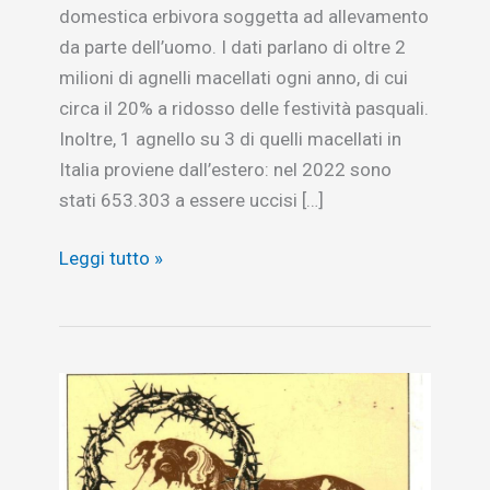
domestica erbivora soggetta ad allevamento
da parte dell’uomo. I dati parlano di oltre 2
milioni di agnelli macellati ogni anno, di cui
circa il 20% a ridosso delle festività pasquali.
Inoltre, 1 agnello su 3 di quelli macellati in
Italia proviene dall’estero: nel 2022 sono
stati 653.303 a essere uccisi […]
Pasqua,
Leggi tutto »
sulla
strage
degli
animali
è
vietato
disturbare